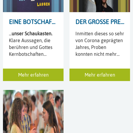
EINE BOTSCHAFT...
DER GROSSE PREIS 2020
...
unser Schaukasten.
Inmitten dieses so sehr
Klare Aussagen, die
von Corona geprägten
berühren und Gottes
Jahres, Proben
Kernbotschaften
konnten nicht mehr
gekonnt in Szene
stattfinden, Auftritte
setzen.
mussten abgesagt
werden, auch ein
Mehr erfahren
Mehr erfahren
grandioser Lichtblick:
das Wilde Blech, von
Ralf Linders und
Benjamin Faber
ursprünglich als
Projekt für die
Jungbläser der
Sottrumer