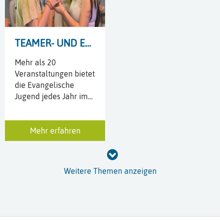
Kirchengemeinde St
Georg in´s Leben
gerufen, erhält den
Niedersachsenpreis
TEAMER- UND EV. JUGEND
für
Bürgerengagement
.
Mehr als 20
Unter dem Motto
Veranstaltungen bietet
"unbezahlbar und
die Evangelische
freiwillig" vergibt das
Jugend jedes Jahr im
Land gemeinsam mit
Kirchenkreis für
der VGH Versicherung
Kinder- und
und den Sparkassen
Jugendliche an,
Mehr erfahren
den begehrten Preis
darunter Seminare,
an 10 Initiativen bzw
Freizeiten und
Projekte, die von einer
Aktionen. Sie stehen
Weitere Themen anzeigen
Jury aus den
unter dem Motto
Bewerbern
„Grenzenlos“ und sind
ausgewählt wird. "Eine
die Highlights im
großartige
Programm.
Anerkennung unserer